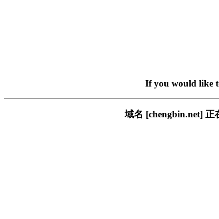
If you would like 
域名 [chengbin.