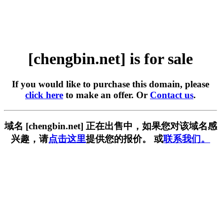
[chengbin.net] is for sale
If you would like to purchase this domain, please
click here
to make an offer. Or
Contact us
.
域名 [chengbin.net] 正在出售中，如果您对该域名感
兴趣，请
点击这里
提供您的报价。 或
联系我们。