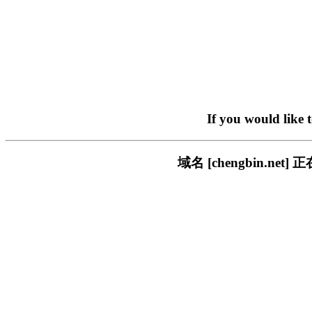
If you would like 
域名 [chengbin.