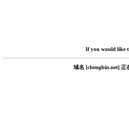
If you would like 
域名 [chengbin.