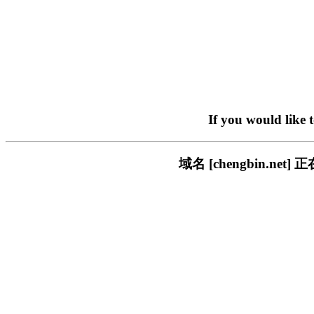
If you would like 
域名 [chengbin.